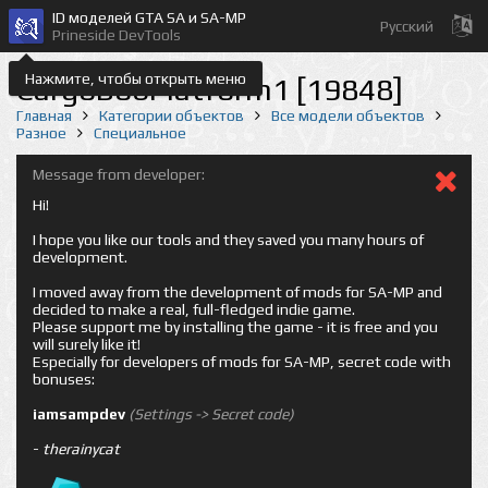
ID моделей GTA SA и SA-MP
Русский
Prineside DevTools
Нажмите, чтобы открыть меню
CargoBobPlatform1 [19848]
Главная
Категории объектов
Все модели объектов
Разное
Специальное
Message from developer:
Hi!
I hope you like our tools and they saved you many hours of
development.
I moved away from the development of mods for SA-MP and
decided to make a real, full-fledged indie game.
Please support me by installing the game - it is free and you
will surely like it!
Especially for developers of mods for SA-MP, secret code with
bonuses:
iamsampdev
(Settings -> Secret code)
-
therainycat