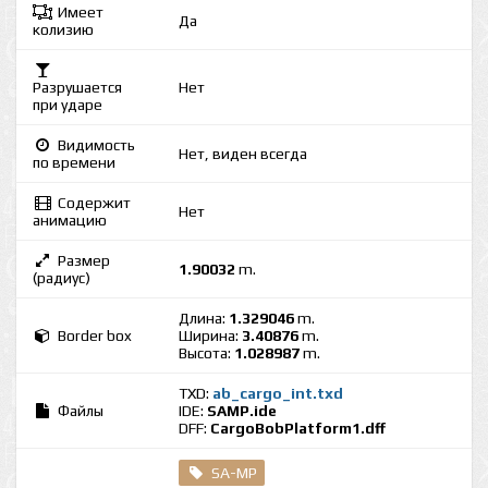
Имеет
Да
колизию
Разрушается
Нет
при ударе
Видимость
Нет, виден всегда
по времени
Содержит
Нет
анимацию
Размер
1.90032
m.
(радиус)
Длина:
1.329046
m.
Border box
Ширина:
3.40876
m.
Высота:
1.028987
m.
TXD:
ab_cargo_int.txd
Файлы
IDE:
SAMP.ide
DFF:
CargoBobPlatform1.dff
SA-MP