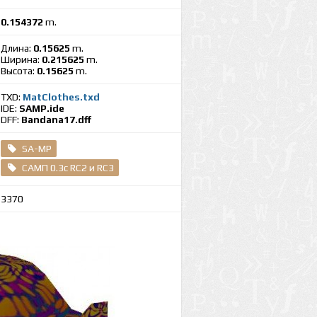
0.154372
m.
Длина:
0.15625
m.
Ширина:
0.215625
m.
Высота:
0.15625
m.
TXD:
MatClothes.txd
IDE:
SAMP.ide
DFF:
Bandana17.dff
SA-MP
САМП 0.3c RC2 и RC3
3370