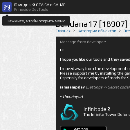
ID моделей GTA SA и SA-MP
Prineside DevTools
Нажмите, чтобы открыть меню
Bandana17 [18907]
Главная
Категории объектов
Вс
Message from developer:
Hi!
I hope you like our tools and they sav
I moved away from the development of 
Please support me by installing the game 
Especially for developers of mods for
iamsampdev
(Settings -> Secret code)
-
therainycat
Infinitode 2
The Infinite Tower Defens