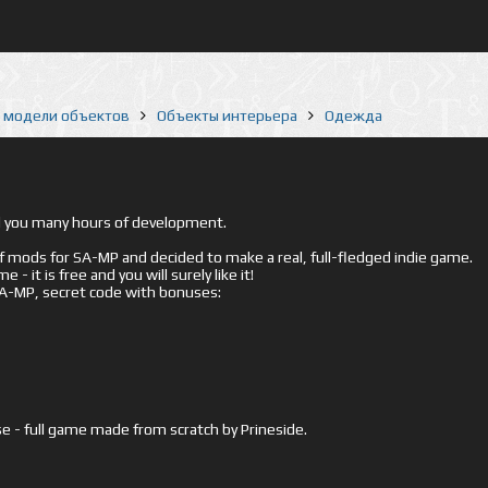
е модели объектов
Объекты интерьера
Одежда
ed you many hours of development.
mods for SA-MP and decided to make a real, full-fledged indie game.
- it is free and you will surely like it!
 SA-MP, secret code with bonuses:
e - full game made from scratch by Prineside.