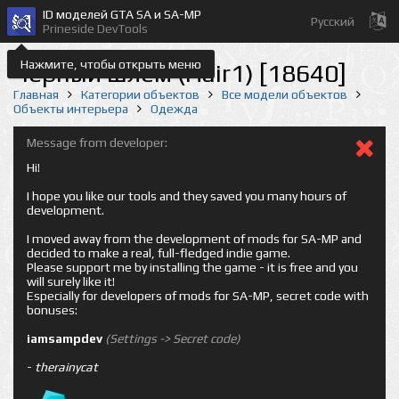
ID моделей GTA SA и SA-MP
Русский
Prineside DevTools
Нажмите, чтобы открыть меню
Черный шлем (Hair1) [18640]
Главная
Категории объектов
Все модели объектов
Объекты интерьера
Одежда
Message from developer:
Hi!
I hope you like our tools and they saved you many hours of
development.
I moved away from the development of mods for SA-MP and
decided to make a real, full-fledged indie game.
Please support me by installing the game - it is free and you
will surely like it!
Especially for developers of mods for SA-MP, secret code with
bonuses:
iamsampdev
(Settings -> Secret code)
-
therainycat