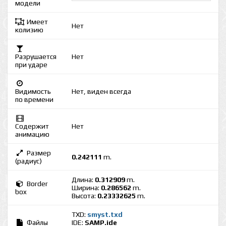
модели
Имеет
Нет
колизию
Разрушается
Нет
при ударе
Видимость
Нет, виден всегда
по времени
Содержит
Нет
анимацию
Размер
0.242111
m.
(радиус)
Длина:
0.312909
m.
Border
Ширина:
0.286562
m.
box
Высота:
0.23332625
m.
TXD:
smyst.txd
Файлы
IDE:
SAMP.ide