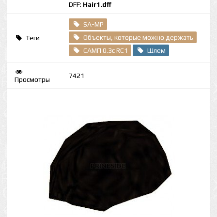
DFF:
Hair1.dff
SA-MP
Объекты, которые можно держать
Теги
САМП 0.3c RC1
Шлем
7421
Просмотры