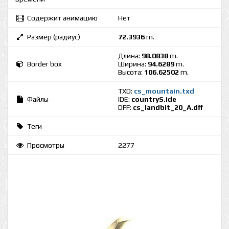
Содержит анимацию
Нет
Размер (радиус)
72.3936
m.
Длина:
98.0838
m.
Border box
Ширина:
94.6289
m.
Высота:
106.62502
m.
TXD:
cs_mountain.txd
Файлы
IDE:
countryS.ide
DFF:
cs_landbit_20_A.dff
Теги
Просмотры
2277