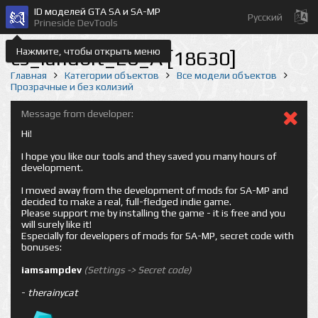
ID моделей GTA SA и SA-MP
Русский
Prineside DevTools
Нажмите, чтобы открыть меню
cs_landbit_20_A [18630]
Главная
Категории объектов
Все модели объектов
Прозрачные и без колизий
Message from developer:
Hi!
I hope you like our tools and they saved you many hours of
development.
I moved away from the development of mods for SA-MP and
decided to make a real, full-fledged indie game.
Please support me by installing the game - it is free and you
will surely like it!
Especially for developers of mods for SA-MP, secret code with
bonuses:
iamsampdev
(Settings -> Secret code)
-
therainycat