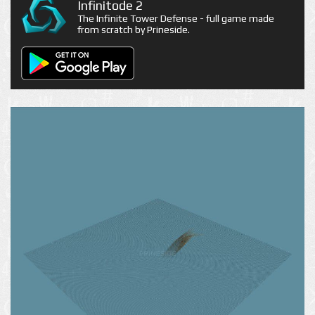
Infinitode 2
The Infinite Tower Defense - full game made
from scratch by Prineside.