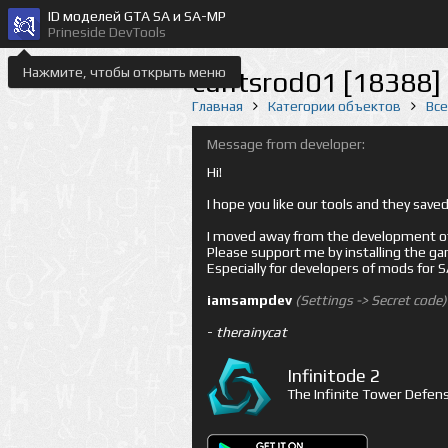
ID моделей GTA SA и SA-MP
Prineside DevTools
Нажмите, чтобы открыть меню
cuntsrod01 [18388]
Главная
Категории объектов
Вс
Message from developer:
Hi!
I hope you like our tools and they sav
I moved away from the development of 
Please support me by installing the game 
Especially for developers of mods for
iamsampdev
(Settings -> Secret code)
-
therainycat
Infinitode 2
The Infinite Tower Defens