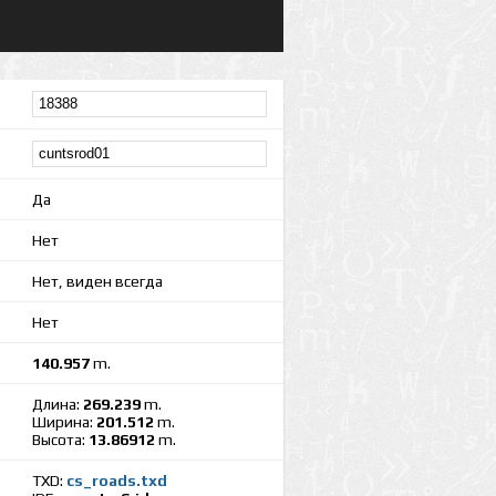
Да
Нет
Нет, виден всегда
Нет
140.957
m.
Длина:
269.239
m.
Ширина:
201.512
m.
Высота:
13.86912
m.
TXD:
cs_roads.txd