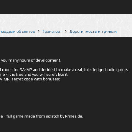
е модели объектов
Транспорт
Дороги, мосты и туннели
ed you many hours of development.
mods for SA-MP and decided to make a real, full-fledged indie game.
- it is free and you will surely like it!
 SA-MP, secret code with bonuses:
e - full game made from scratch by Prineside.