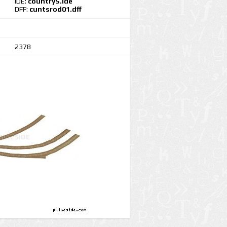
IDE:
countryS.ide
DFF:
cuntsrod01.dff
2378