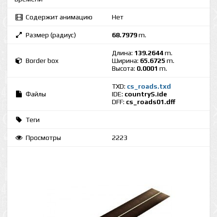
Содержит анимацию
Нет
Размер (радиус)
68.7979
m.
Длина:
139.2644
m.
Border box
Ширина:
65.6725
m.
Высота:
0.0001
m.
TXD:
cs_roads.txd
Файлы
IDE:
countryS.ide
DFF:
cs_roads01.dff
Теги
Просмотры
2223