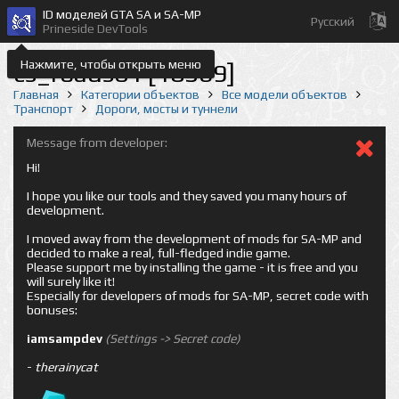
ID моделей GTA SA и SA-MP
Русский
Prineside DevTools
Нажмите, чтобы открыть меню
cs_roads01 [18369]
Главная
Категории объектов
Все модели объектов
Транспорт
Дороги, мосты и туннели
Message from developer:
Hi!
I hope you like our tools and they saved you many hours of
development.
I moved away from the development of mods for SA-MP and
decided to make a real, full-fledged indie game.
Please support me by installing the game - it is free and you
will surely like it!
Especially for developers of mods for SA-MP, secret code with
bonuses:
iamsampdev
(Settings -> Secret code)
-
therainycat