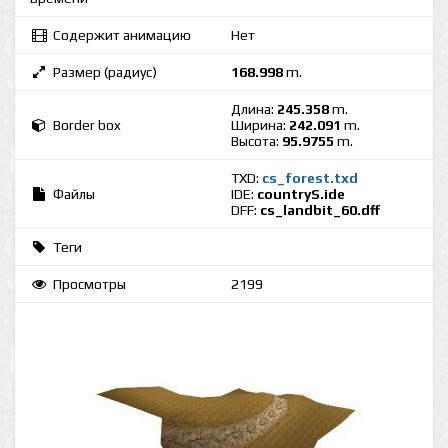
Содержит анимацию
Нет
Размер (радиус)
168.998
m.
Длина:
245.358
m.
Border box
Ширина:
242.091
m.
Высота:
95.9755
m.
TXD:
cs_forest.txd
Файлы
IDE:
countryS.ide
DFF:
cs_landbit_60.dff
Теги
Просмотры
2199