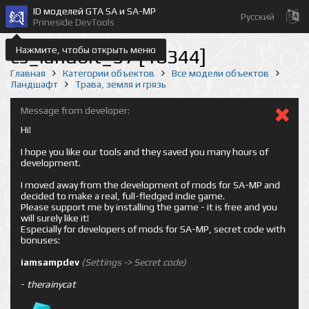
ID моделей GTA SA и SA-MP
Русский
Prineside DevTools
Нажмите, чтобы открыть меню
cs_landbit_57 [18344]
Главная
Категории объектов
Все модели объектов
Ландшафт
Трава, земля и грязь
Message from developer:
Hi!
I hope you like our tools and they saved you many hours of
development.
I moved away from the development of mods for SA-MP and
decided to make a real, full-fledged indie game.
Please support me by installing the game - it is free and you
will surely like it!
Especially for developers of mods for SA-MP, secret code with
bonuses:
iamsampdev
(Settings -> Secret code)
-
therainycat