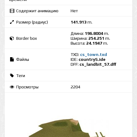
Содержит анимацию
Нет
Размер (радиус)
141.913
m.
Длина:
196.8004
m.
Border box
Ширина:
254.251
m.
Высота:
24.1947
m.
TXD:
cs_town.txd
Файлы
IDE:
countryS.ide
DFF:
cs_landbit_57.dff
Теги
Просмотры
2204