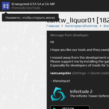
ID моделей GTA SA и SA-MP
Prineside DevTools
Нажмите, чтобы открыть меню
cuntw_liquor01 [18
Главная
Категории объектов
Вс
Message from developer:
Hi!
I hope you like our tools and they sav
I moved away from the development of 
Please support me by installing the game 
Especially for developers of mods for
iamsampdev
(Settings -> Secret code)
-
therainycat
Infinitode 2
The Infinite Tower Defens