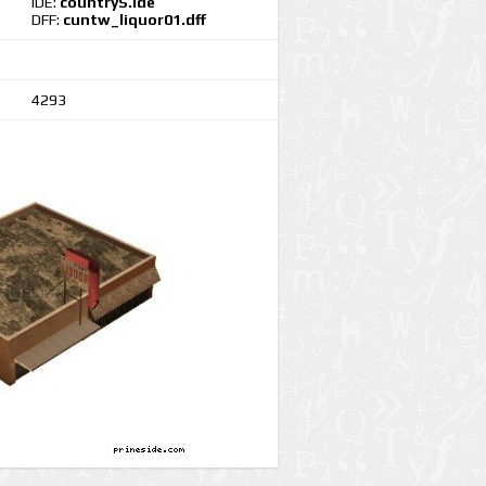
IDE:
countryS.ide
DFF:
cuntw_liquor01.dff
4293