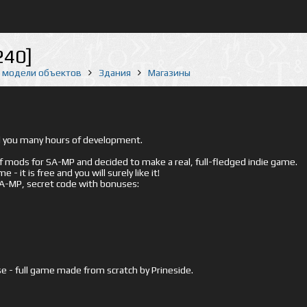
240]
е модели объектов
Здания
Магазины
ed you many hours of development.
mods for SA-MP and decided to make a real, full-fledged indie game.
- it is free and you will surely like it!
 SA-MP, secret code with bonuses:
e - full game made from scratch by Prineside.