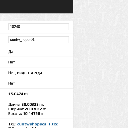
Да
Нет
Нет, виден всегда
Нет
15.0474
m.
Длина:
20.00323
m.
Ширина:
20.07012
m.
Высота:
10.14726
m.
TXD:
cuntwshopscs_t.txd