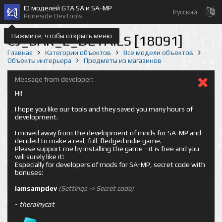
ID моделей GTA SA и SA-MP
Русский
Prineside DevTools
Нажмите, чтобы открыть меню
CJ_BAR_2_DETAILS [18091]
Главная
Категории объектов
Все модели объектов
Объекты интерьера
Предметы из магазинов
Message from developer:
Hi!
I hope you like our tools and they saved you many hours of
development.
I moved away from the development of mods for SA-MP and
decided to make a real, full-fledged indie game.
Please support me by installing the game - it is free and you
will surely like it!
Especially for developers of mods for SA-MP, secret code with
bonuses:
iamsampdev
(Settings -> Secret code)
-
therainycat