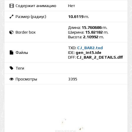
Содержит анимацию
Нет
Размер (радиус)
10.6119
m.
Длина:
15.760686
m.
Border box
Ширина:
15.82182
m.
Высота:
2.10992
m.
TXD:
CJ_BAR2.txd
Файлы
IDE:
gen_int5.ide
DFF:
CJ_BAR_2_DETAILS.dff
Теги
Просмотры
3395