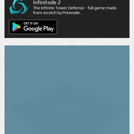
Infinitode 2
The Infinite Tower Defense - full game made
from scratch by Prineside.