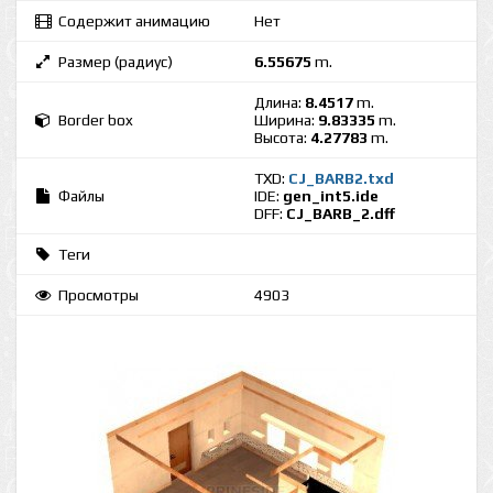
Содержит анимацию
Нет
Размер (радиус)
6.55675
m.
Длина:
8.4517
m.
Border box
Ширина:
9.83335
m.
Высота:
4.27783
m.
TXD:
CJ_BARB2.txd
Файлы
IDE:
gen_int5.ide
DFF:
CJ_BARB_2.dff
Теги
Просмотры
4903