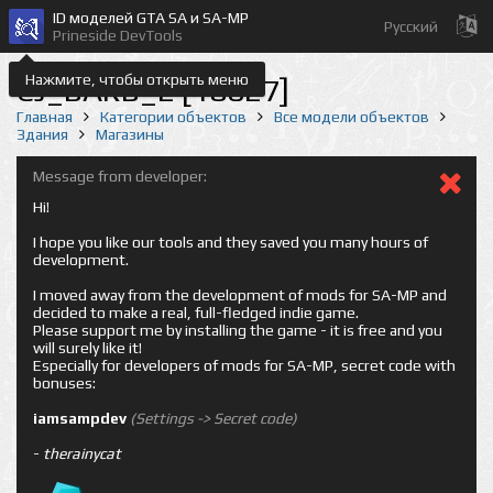
ID моделей GTA SA и SA-MP
Русский
Prineside DevTools
Нажмите, чтобы открыть меню
CJ_BARB_2 [18027]
Главная
Категории объектов
Все модели объектов
Здания
Магазины
Message from developer:
Hi!
I hope you like our tools and they saved you many hours of
development.
I moved away from the development of mods for SA-MP and
decided to make a real, full-fledged indie game.
Please support me by installing the game - it is free and you
will surely like it!
Especially for developers of mods for SA-MP, secret code with
bonuses:
iamsampdev
(Settings -> Secret code)
-
therainycat