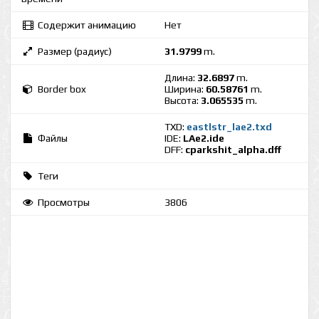
Содержит анимацию
Нет
Размер (радиус)
31.9799
m.
Длина:
32.6897
m.
Border box
Ширина:
60.58761
m.
Высота:
3.065535
m.
TXD:
eastlstr_lae2.txd
Файлы
IDE:
LAe2.ide
DFF:
cparkshit_alpha.dff
Теги
Просмотры
3806