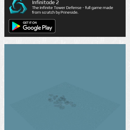
Infinitode 2
The Infinite Tower Defense - full game made
from scratch by Prineside.