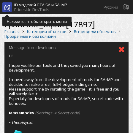
ID моделей GTA SA и SA-MP
Русский
Prineside DevTools
Нажмите, чтобы открыть меню
cparkshit_alpha [17897]
Главная
Категории объектов
Все модели объектов
Прозрачные и без колизий
Message from developer:
Hi!
I hope you like our tools and they saved you many hours of
development.
I moved away from the development of mods for SA-MP and
decided to make a real, full-fledged indie game.
Please support me by installing the game - it is free and you
will surely like it!
Especially for developers of mods for SA-MP, secret code with
bonuses:
iamsampdev
(Settings -> Secret code)
-
therainycat