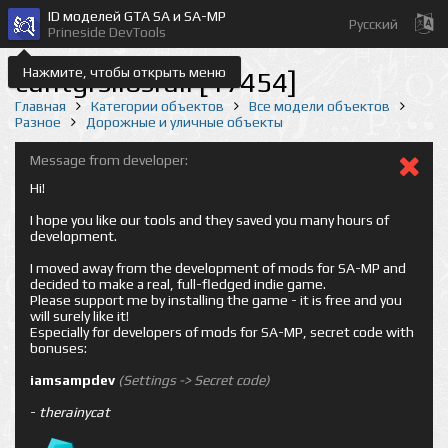
ID моделей GTA SA и SA-MP
Русский
Prineside DevTools
Нажмите, чтобы открыть меню
cuntgrsilosrail [17454]
Главная
Категории объектов
Все модели объектов
Разное
Дорожные и уличные объекты
Message from developer:
Hi!
I hope you like our tools and they saved you many hours of
development.
I moved away from the development of mods for SA-MP and
decided to make a real, full-fledged indie game.
Please support me by installing the game - it is free and you
will surely like it!
Especially for developers of mods for SA-MP, secret code with
bonuses:
iamsampdev
(Settings -> Secret code)
-
therainycat