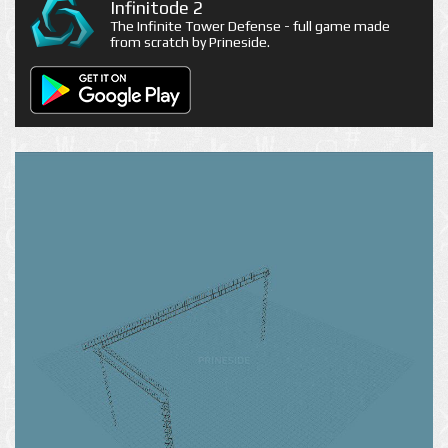
Infinitode 2
The Infinite Tower Defense - full game made
from scratch by Prineside.