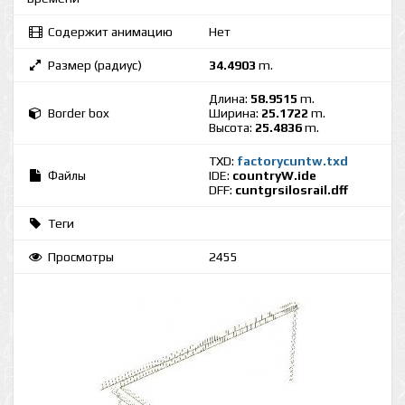
Содержит анимацию
Нет
Размер (радиус)
34.4903
m.
Длина:
58.9515
m.
Border box
Ширина:
25.1722
m.
Высота:
25.4836
m.
TXD:
factorycuntw.txd
Файлы
IDE:
countryW.ide
DFF:
cuntgrsilosrail.dff
Теги
Просмотры
2455