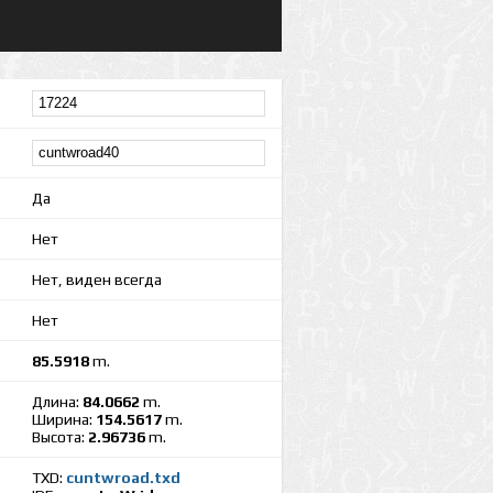
Да
Нет
Нет, виден всегда
Нет
85.5918
m.
Длина:
84.0662
m.
Ширина:
154.5617
m.
Высота:
2.96736
m.
TXD:
cuntwroad.txd