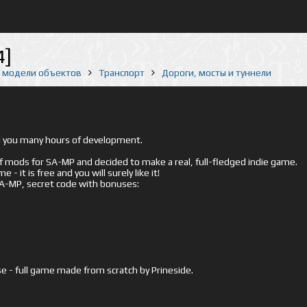
4]
е модели объектов
Транспорт
Дороги, мосты и туннели
ed you many hours of development.
mods for SA-MP and decided to make a real, full-fledged indie game.
- it is free and you will surely like it!
 SA-MP, secret code with bonuses:
e - full game made from scratch by Prineside.