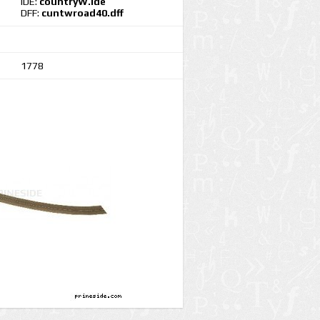
IDE:
countryW.ide
DFF:
cuntwroad40.dff
1778