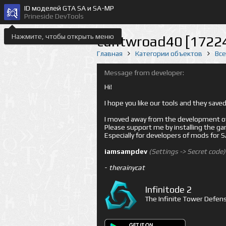
ID моделей GTA SA и SA-MP
Prineside DevTools
Нажмите, чтобы открыть меню
cuntwroad40 [1722
Главная
Категории объектов
Вс
Message from developer:
Hi!
I hope you like our tools and they sav
I moved away from the development of 
Please support me by installing the game 
Especially for developers of mods for
iamsampdev
(Settings -> Secret code)
-
therainycat
Infinitode 2
The Infinite Tower Defens