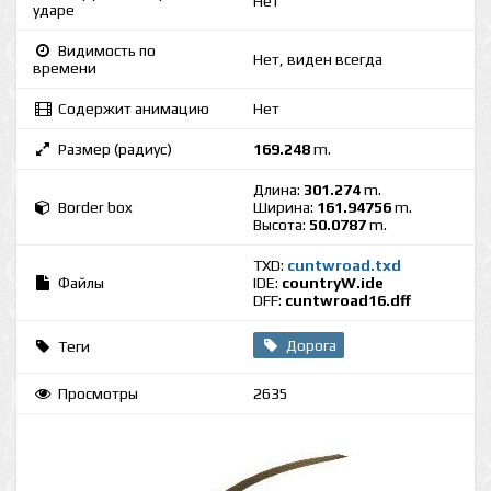
Нет
ударе
Видимость по
Нет, виден всегда
времени
Содержит анимацию
Нет
Размер (радиус)
169.248
m.
Длина:
301.274
m.
Border box
Ширина:
161.94756
m.
Высота:
50.0787
m.
TXD:
cuntwroad.txd
Файлы
IDE:
countryW.ide
DFF:
cuntwroad16.dff
Дорога
Теги
Просмотры
2635