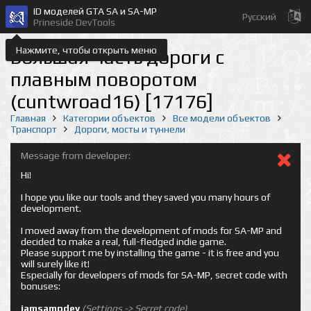
ID моделей GTA SA и SA-MP
Русский
Prineside DevTools
Нажмите, чтобы открыть меню
Большая часть дороги с
плавным поворотом
(cuntwroad16) [17176]
Главная
Категории объектов
Все модели объектов
Транспорт
Дороги, мосты и туннели
Message from developer:
Hi!
I hope you like our tools and they saved you many hours of
development.
I moved away from the development of mods for SA-MP and
decided to make a real, full-fledged indie game.
Please support me by installing the game - it is free and you
will surely like it!
Especially for developers of mods for SA-MP, secret code with
bonuses:
iamsampdev
(Settings -> Secret code)