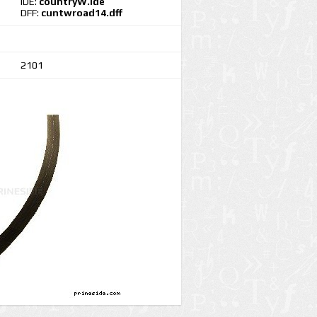
IDE:
countryW.ide
DFF:
cuntwroad14.dff
2101