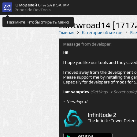
ID моделей GTA SA и SA-MP
Prineside DevTools
Нажмите, чтобы открыть меню
cuntwroad14 [1717
Главная
Категории объектов
Вс
Message from developer:
Hi!
I hope you like our tools and they sav
I moved away from the development of 
Please support me by installing the game 
Especially for developers of mods for
iamsampdev
(Settings -> Secret code)
-
therainycat
Infinitode 2
The Infinite Tower Defens