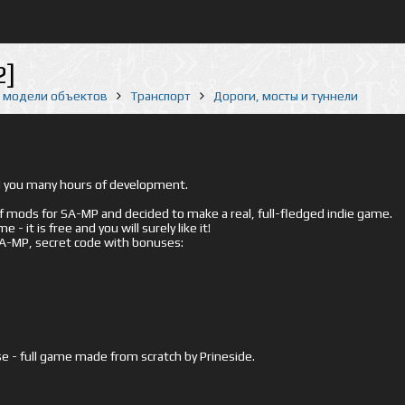
2]
е модели объектов
Транспорт
Дороги, мосты и туннели
ed you many hours of development.
mods for SA-MP and decided to make a real, full-fledged indie game.
- it is free and you will surely like it!
 SA-MP, secret code with bonuses:
e - full game made from scratch by Prineside.