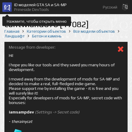
ID моделей GTA SA и SA-MP
Русский
Prineside DevTools
Нажмите, чтобы открыть меню
cuntwland07b [17082]
Главная
Категории объектов
Все модели объектов
Ландшафт
Бетон и камень
Message from developer:
Hi!
I hope you like our tools and they saved you many hours of
development.
I moved away from the development of mods for SA-MP and
decided to make a real, full-fledged indie game.
Please support me by installing the game - it is free and you
will surely like it!
Especially for developers of mods for SA-MP, secret code with
bonuses:
iamsampdev
(Settings -> Secret code)
-
therainycat