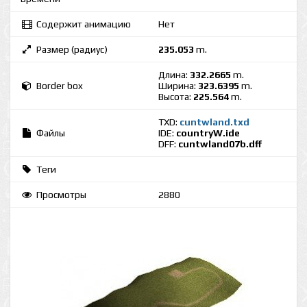
Содержит анимацию
Нет
Размер (радиус)
235.053
m.
Длина:
332.2665
m.
Border box
Ширина:
323.6395
m.
Высота:
225.564
m.
TXD:
cuntwland.txd
Файлы
IDE:
countryW.ide
DFF:
cuntwland07b.dff
Теги
Просмотры
2880