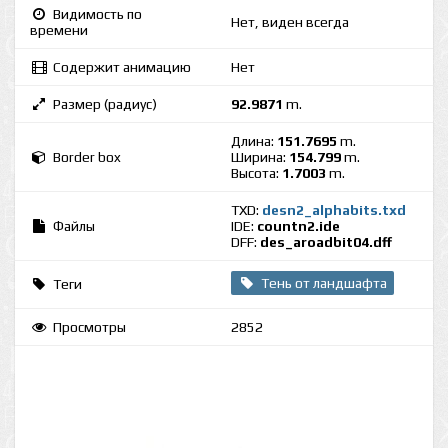
Видимость по
Нет, виден всегда
времени
Содержит анимацию
Нет
Размер (радиус)
92.9871
m.
Длина:
151.7695
m.
Border box
Ширина:
154.799
m.
Высота:
1.7003
m.
TXD:
desn2_alphabits.txd
Файлы
IDE:
countn2.ide
DFF:
des_aroadbit04.dff
Тень от ландшафта
Теги
Просмотры
2852