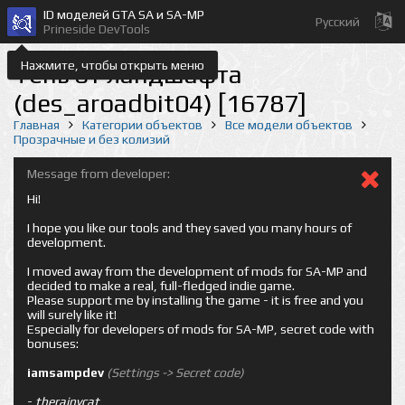
ID моделей GTA SA и SA-MP
Русский
Prineside DevTools
Нажмите, чтобы открыть меню
Тень от ландшафта
(des_aroadbit04) [16787]
Главная
Категории объектов
Все модели объектов
Прозрачные и без колизий
Message from developer:
Hi!
I hope you like our tools and they saved you many hours of
development.
I moved away from the development of mods for SA-MP and
decided to make a real, full-fledged indie game.
Please support me by installing the game - it is free and you
will surely like it!
Especially for developers of mods for SA-MP, secret code with
bonuses:
iamsampdev
(Settings -> Secret code)
-
therainycat