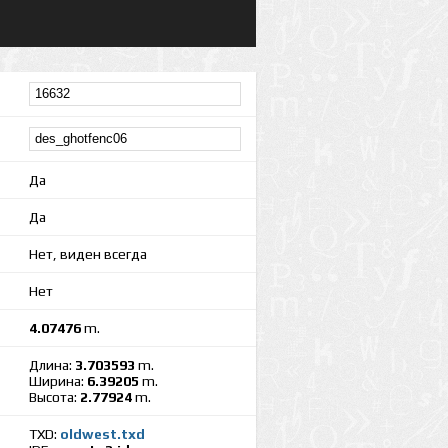
Да
Да
Нет, виден всегда
Нет
4.07476
m.
Длина:
3.703593
m.
Ширина:
6.39205
m.
Высота:
2.77924
m.
TXD:
oldwest.txd