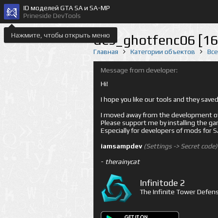
ID моделей GTA SA и SA-MP
Prineside DevTools
Нажмите, чтобы открыть меню
des_ghotfenc06 [1
Главная
Категории объектов
Вс
Message from developer:
Hi!
I hope you like our tools and they sav
I moved away from the development of 
Please support me by installing the game 
Especially for developers of mods for
iamsampdev
(Settings -> Secret code)
-
therainycat
Infinitode 2
The Infinite Tower Defens