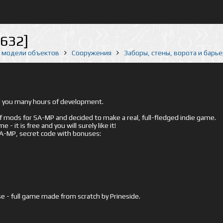
6632]
е модели объектов
Сооружения
Заборы, стены, ворота и барь
ed you many hours of development.
mods for SA-MP and decided to make a real, full-fledged indie game.
- it is free and you will surely like it!
 SA-MP, secret code with bonuses:
e - full game made from scratch by Prineside.