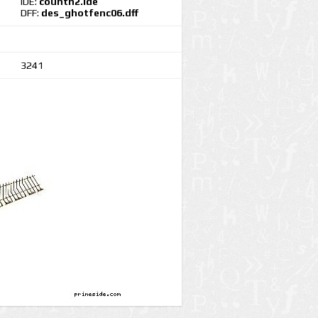
IDE:
countn2.ide
DFF:
des_ghotfenc06.dff
3241