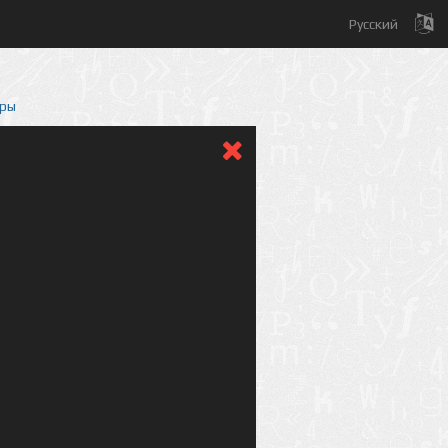
Русский
еры