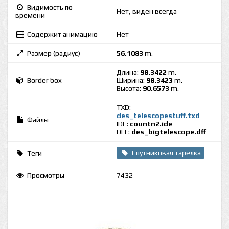
Видимость по
Нет, виден всегда
времени
Содержит анимацию
Нет
Размер (радиус)
56.1083
m.
Длина:
98.3422
m.
Border box
Ширина:
98.3423
m.
Высота:
90.6573
m.
TXD:
des_telescopestuff.txd
Файлы
IDE:
countn2.ide
DFF:
des_bigtelescope.dff
Спутниковая тарелка
Теги
Просмотры
7432