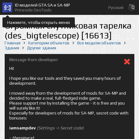
ID моделей GTA SA и SA-MP
Русский
Prineside DevTools
Нажмите, чтобы открыть меню
Огромная спутниковая тарелка
(des_bigtelescope) [16613]
Главная
Категории объектов
Все модели объектов
Здания
Другие здания
Message from developer:
Hi!
I hope you like our tools and they saved you many hours of
development.
I moved away from the development of mods for SA-MP and
decided to make a real, full-fledged indie game.
Please support me by installing the game - it is free and you
will surely like it!
Especially for developers of mods for SA-MP, secret code with
bonuses:
iamsampdev
(Settings -> Secret code)
-
therainycat