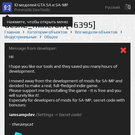
ID моделей GTA SA и SA-MP
Русский
Prineside DevTools
Нажмите, чтобы открыть меню
desn2_minerun [16395]
Главная
Категории объектов
Все модели объектов
Индустриальные
Общее
Message from developer:
Hi!
I hope you like our tools and they saved you many hours of
development.
I moved away from the development of mods for SA-MP and
decided to make a real, full-fledged indie game.
Please support me by installing the game - it is free and you
will surely like it!
Especially for developers of mods for SA-MP, secret code with
bonuses:
iamsampdev
(Settings -> Secret code)
-
therainycat