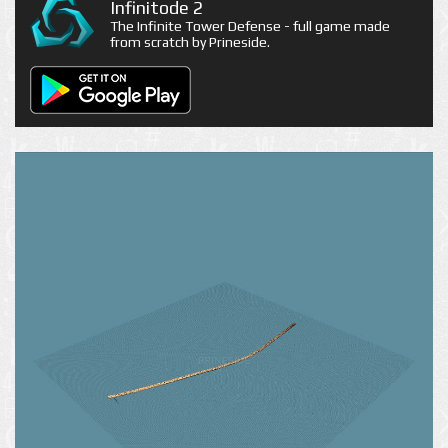
Infinitode 2
The Infinite Tower Defense - full game made
from scratch by Prineside.