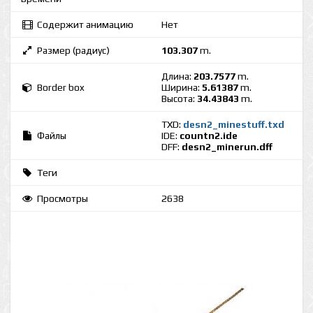
Содержит анимацию
Нет
Размер (радиус)
103.307
m.
Длина:
203.7577
m.
Border box
Ширина:
5.61387
m.
Высота:
34.43843
m.
TXD:
desn2_minestuff.txd
Файлы
IDE:
countn2.ide
DFF:
desn2_minerun.dff
Теги
Просмотры
2638