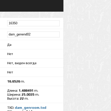
Да
Нет
Нет, виден всегда
Нет
16.6526
m.
Длина:
1.488491
m.
Ширина:
25.0035
m.
Высота:
22
m.
TXD:
dam_genroom.txd