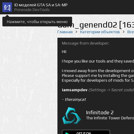
ID моделей GTA SA и SA-MP
Prineside DevTools
Нажмите, чтобы открыть меню
dam_genend02 [16
Главная
Категории объектов
Вс
Message from developer:
Hi!
I hope you like our tools and they sav
I moved away from the development of 
Please support me by installing the game 
Especially for developers of mods for
iamsampdev
(Settings -> Secret code)
-
therainycat
Infinitode 2
The Infinite Tower Defens