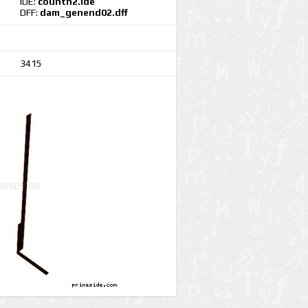
IDE:
countn2.ide
DFF:
dam_genend02.dff
3415