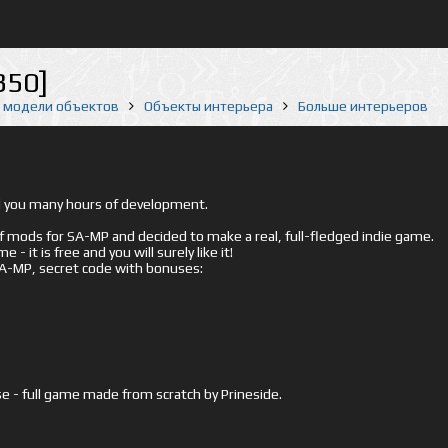
350]
е модели объектов
Объекты интерьера
Больше интерьеров
ed you many hours of development.
mods for SA-MP and decided to make a real, full-fledged indie game.
- it is free and you will surely like it!
 SA-MP, secret code with bonuses:
e - full game made from scratch by Prineside.