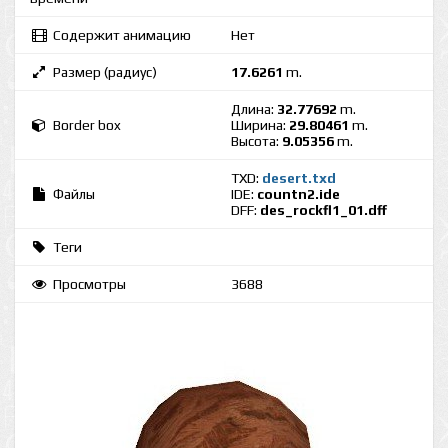
Содержит анимацию
Нет
Размер (радиус)
17.6261
m.
Длина:
32.77692
m.
Border box
Ширина:
29.80461
m.
Высота:
9.05356
m.
TXD:
desert.txd
Файлы
IDE:
countn2.ide
DFF:
des_rockfl1_01.dff
Теги
Просмотры
3688