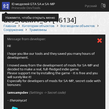
ID моделей GTA SA и SA-MP
Русский
Prineside DevTools
Нажмите, чтобы открыть меню
des_rockfl1_01 [16134]
Главная
Категории объектов
Все модели объектов
Сооружения
Трамплины
Message from developer:
Hi!
I hope you like our tools and they saved you many hours of
development.
I moved away from the development of mods for SA-MP and
decided to make a real, full-fledged indie game.
Please support me by installing the game - it is free and you
will surely like it!
Especially for developers of mods for SA-MP, secret code with
bonuses:
iamsampdev
(Settings -> Secret code)
-
therainycat