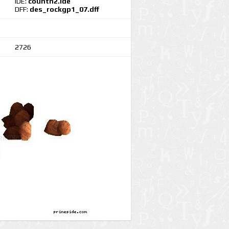
IDE:
countn2.ide
DFF:
des_rockgp1_07.dff
2726