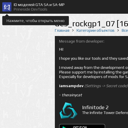
ID моделей GTA SA и SA-MP
Prineside DevTools
Нажмите, чтобы открыть меню
des_rockgp1_07 [1
Главная
Категории объектов
Вс
Message from developer:
Hi!
I hope you like our tools and they sav
I moved away from the development of 
Please support me by installing the game 
Especially for developers of mods for
iamsampdev
(Settings -> Secret code)
-
therainycat
Infinitode 2
The Infinite Tower Defens