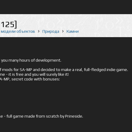
6125]
е модели объектов
Природа
Камни
ed you many hours of development.
mods for SA-MP and decided to make a real, full-fledged indie game.
- it is free and you will surely like it!
 SA-MP, secret code with bonuses:
e - full game made from scratch by Prineside.