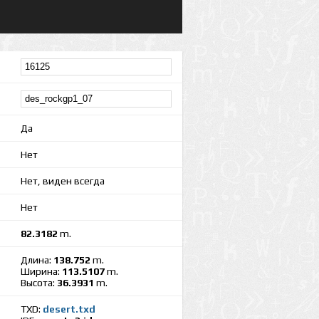
Да
Нет
Нет, виден всегда
Нет
82.3182
m.
Длина:
138.752
m.
Ширина:
113.5107
m.
Высота:
36.3931
m.
TXD:
desert.txd