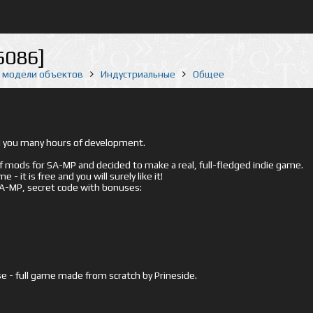
6086]
е модели объектов
Индустриальные
Общее
ed you many hours of development.
mods for SA-MP and decided to make a real, full-fledged indie game.
- it is free and you will surely like it!
 SA-MP, secret code with bonuses:
e - full game made from scratch by Prineside.