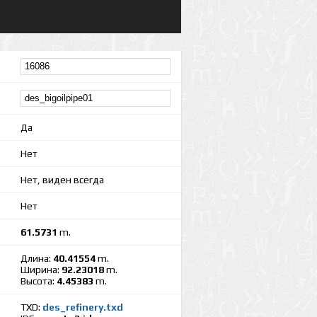
Да
Нет
Нет, виден всегда
Нет
61.5731
m.
Длина:
40.41554
m.
Ширина:
92.23018
m.
Высота:
4.45383
m.
TXD:
des_refinery.txd