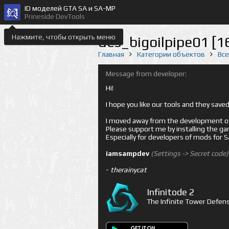
ID моделей GTA SA и SA-MP
Prineside DevTools
Нажмите, чтобы открыть меню
des_bigoilpipe01 [1
Главная
Категории объектов
Вс
Message from developer:
Hi!
I hope you like our tools and they sav
I moved away from the development of 
Please support me by installing the game 
Especially for developers of mods for
iamsampdev
(Settings -> Secret code)
-
therainycat
Infinitode 2
The Infinite Tower Defens