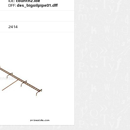
IDE:
countn2.ide
DFF:
des_bigoilpipe01.dff
2414