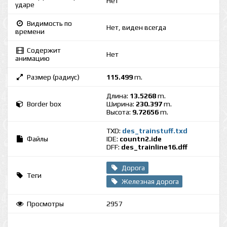
Нет
ударе
Видимость по
Нет, виден всегда
времени
Содержит
Нет
анимацию
Размер (радиус)
115.499
m.
Длина:
13.5268
m.
Border box
Ширина:
230.397
m.
Высота:
9.72656
m.
TXD:
des_trainstuff.txd
Файлы
IDE:
countn2.ide
DFF:
des_trainline16.dff
Дорога
Теги
Железная дорога
Просмотры
2957