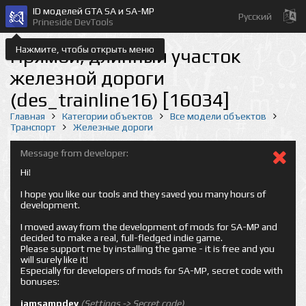
ID моделей GTA SA и SA-MP
Русский
Prineside DevTools
Нажмите, чтобы открыть меню
Прямой, длинный участок
железной дороги
(des_trainline16) [16034]
Главная
Категории объектов
Все модели объектов
Транспорт
Железные дороги
Message from developer:
Hi!
I hope you like our tools and they saved you many hours of
development.
I moved away from the development of mods for SA-MP and
decided to make a real, full-fledged indie game.
Please support me by installing the game - it is free and you
will surely like it!
Especially for developers of mods for SA-MP, secret code with
bonuses:
iamsampdev
(Settings -> Secret code)