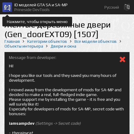
ID моделей GTA SA и SA-MP
Русский
Prineside DevTools
Нажмите, чтобы открыть меню
Желтые деревянные двери
(Gen_doorEXT09) [1507]
Главная
Категории объектов
Все модели объектов
Объекты интерьера
Двери и окна
Message from developer:
Hi!
I hope you like our tools and they saved you many hours of
development.
I moved away from the development of mods for SA-MP and
decided to make a real, full-fledged indie game.
Please support me by installing the game - it is free and you
will surely like it!
Especially for developers of mods for SA-MP, secret code with
bonuses:
iamsampdev
(Settings -> Secret code)
-
therainycat