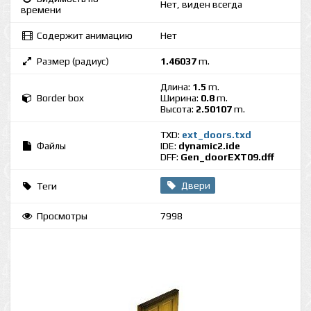
Нет, виден всегда
времени
Содержит анимацию
Нет
Размер (радиус)
1.46037
m.
Длина:
1.5
m.
Border box
Ширина:
0.8
m.
Высота:
2.50107
m.
TXD:
ext_doors.txd
Файлы
IDE:
dynamic2.ide
DFF:
Gen_doorEXT09.dff
Двери
Теги
Просмотры
7998