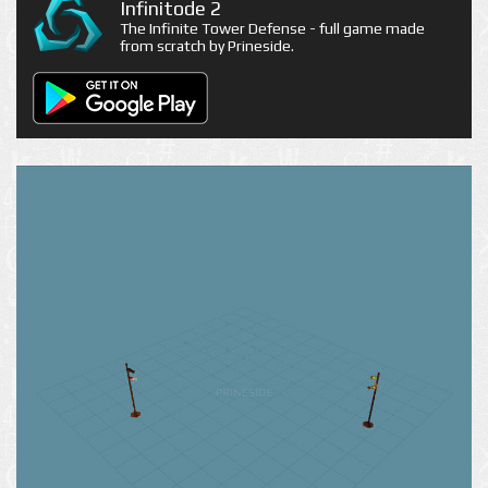
Infinitode 2
The Infinite Tower Defense - full game made
from scratch by Prineside.