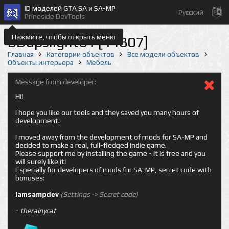
ID моделей GTA SA и SA-MP
Русский
Prineside DevTools
Нажмите, чтобы открыть меню
BDupslight01 [14807]
Главная
Категории объектов
Все модели объектов
Объекты интерьера
Мебель
Message from developer:
Hi!
I hope you like our tools and they saved you many hours of
development.
I moved away from the development of mods for SA-MP and
decided to make a real, full-fledged indie game.
Please support me by installing the game - it is free and you
will surely like it!
Especially for developers of mods for SA-MP, secret code with
bonuses:
iamsampdev
(Settings -> Secret code)
-
therainycat