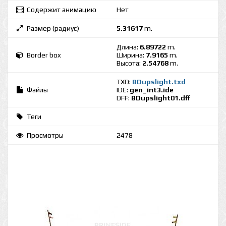
Содержит анимацию
Нет
Размер (радиус)
5.31617
m.
Длина:
6.89722
m.
Border box
Ширина:
7.9165
m.
Высота:
2.54768
m.
TXD:
BDupslight.txd
Файлы
IDE:
gen_int3.ide
DFF:
BDupslight01.dff
Теги
Просмотры
2478