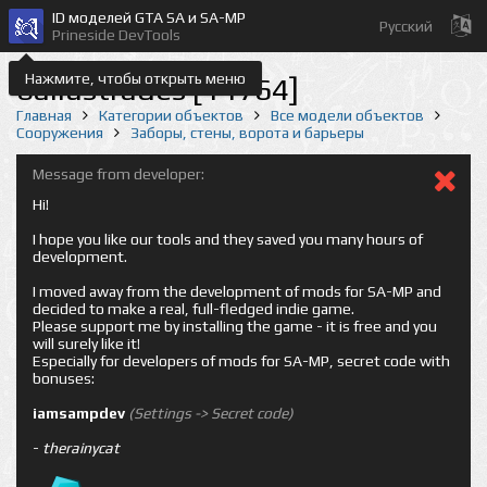
ID моделей GTA SA и SA-MP
Русский
Prineside DevTools
Нажмите, чтобы открыть меню
ballustrades [14764]
Главная
Категории объектов
Все модели объектов
Сооружения
Заборы, стены, ворота и барьеры
Message from developer:
Hi!
I hope you like our tools and they saved you many hours of
development.
I moved away from the development of mods for SA-MP and
decided to make a real, full-fledged indie game.
Please support me by installing the game - it is free and you
will surely like it!
Especially for developers of mods for SA-MP, secret code with
bonuses:
iamsampdev
(Settings -> Secret code)
-
therainycat