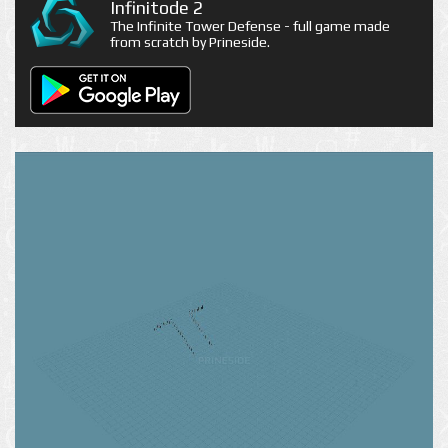
Infinitode 2
The Infinite Tower Defense - full game made
from scratch by Prineside.