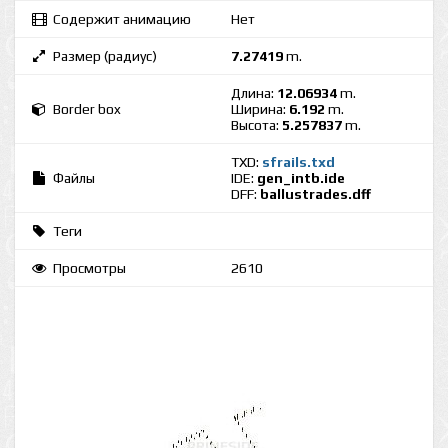
Содержит анимацию
Нет
Размер (радиус)
7.27419
m.
Длина:
12.06934
m.
Border box
Ширина:
6.192
m.
Высота:
5.257837
m.
TXD:
sfrails.txd
Файлы
IDE:
gen_intb.ide
DFF:
ballustrades.dff
Теги
Просмотры
2610