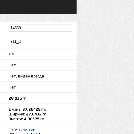
Да
Нет
Нет, виден всегда
Нет
28.936
m.
Длина:
37.26429
m.
Ширина:
27.8432
m.
Высота:
4.30575
m.
TXD:
711c.txd