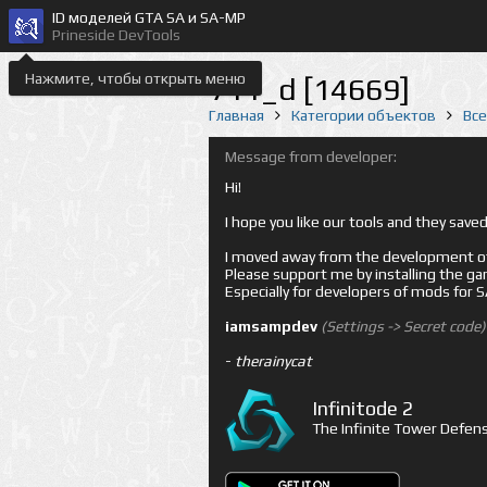
ID моделей GTA SA и SA-MP
Prineside DevTools
Нажмите, чтобы открыть меню
711_d [14669]
Главная
Категории объектов
Вс
Message from developer:
Hi!
I hope you like our tools and they sav
I moved away from the development of 
Please support me by installing the game 
Especially for developers of mods for
iamsampdev
(Settings -> Secret code)
-
therainycat
Infinitode 2
The Infinite Tower Defens