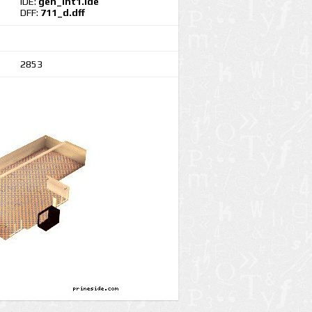
IDE:
gen_int1.ide
DFF:
711_d.dff
2853