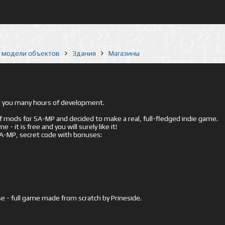
е модели объектов
Здания
Магазины
ed you many hours of development.
mods for SA-MP and decided to make a real, full-fledged indie game.
- it is free and you will surely like it!
 SA-MP, secret code with bonuses:
e - full game made from scratch by Prineside.