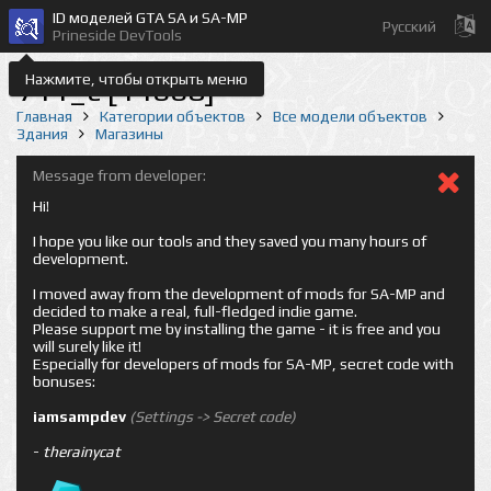
ID моделей GTA SA и SA-MP
Русский
Prineside DevTools
Нажмите, чтобы открыть меню
711_c [14668]
Главная
Категории объектов
Все модели объектов
Здания
Магазины
Message from developer:
Hi!
I hope you like our tools and they saved you many hours of
development.
I moved away from the development of mods for SA-MP and
decided to make a real, full-fledged indie game.
Please support me by installing the game - it is free and you
will surely like it!
Especially for developers of mods for SA-MP, secret code with
bonuses:
iamsampdev
(Settings -> Secret code)
-
therainycat