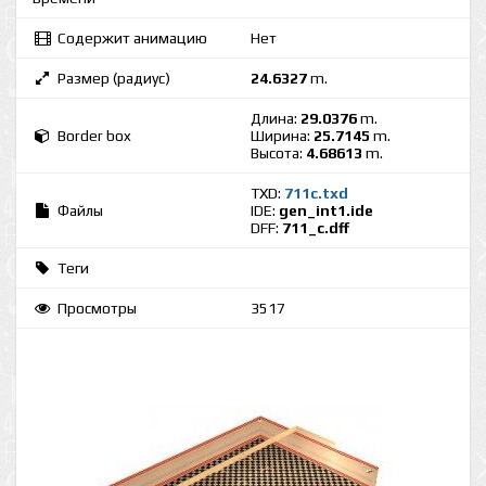
Содержит анимацию
Нет
Размер (радиус)
24.6327
m.
Длина:
29.0376
m.
Border box
Ширина:
25.7145
m.
Высота:
4.68613
m.
TXD:
711c.txd
Файлы
IDE:
gen_int1.ide
DFF:
711_c.dff
Теги
Просмотры
3517