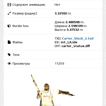
Содержит анимацию
Нет
Размер (радиус)
3.32502
m.
Длина:
2.480506
m.
Border box
Ширина:
2.598109
m.
Высота:
5.47532
m.
TXD:
Carter_block_2.txd
Файлы
IDE:
int_LA.ide
DFF:
carter_statue.dff
Теги
Просмотры
11259