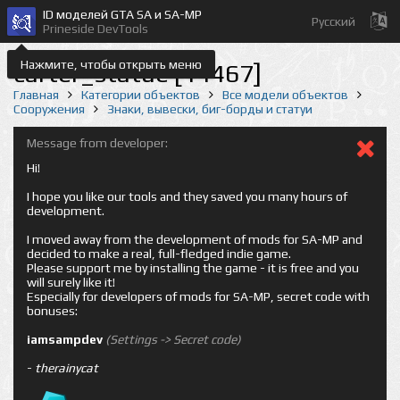
ID моделей GTA SA и SA-MP
Русский
Prineside DevTools
Нажмите, чтобы открыть меню
carter_statue [14467]
Главная
Категории объектов
Все модели объектов
Сооружения
Знаки, вывески, биг-борды и статуи
Message from developer:
Hi!
I hope you like our tools and they saved you many hours of
development.
I moved away from the development of mods for SA-MP and
decided to make a real, full-fledged indie game.
Please support me by installing the game - it is free and you
will surely like it!
Especially for developers of mods for SA-MP, secret code with
bonuses:
iamsampdev
(Settings -> Secret code)
-
therainycat