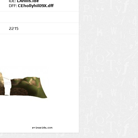
IDE:
LAhills.ide
DFF:
CEhollyhil09X.dff
2215