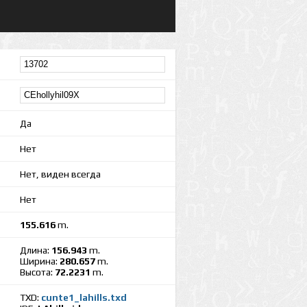
Да
Нет
Нет, виден всегда
Нет
155.616
m.
Длина:
156.943
m.
Ширина:
280.657
m.
Высота:
72.2231
m.
TXD:
cunte1_lahills.txd