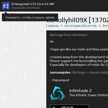
ID моделей GTA SA и SA-MP
Prineside DevTools
Нажмите, чтобы открыть меню
CEhollyhil09X [1370
Главная
Категории объектов
Вс
Message from developer:
Hi!
I hope you like our tools and they sav
I moved away from the development of 
Please support me by installing the game 
Especially for developers of mods for
iamsampdev
(Settings -> Secret code)
-
therainycat
Infinitode 2
The Infinite Tower Defens