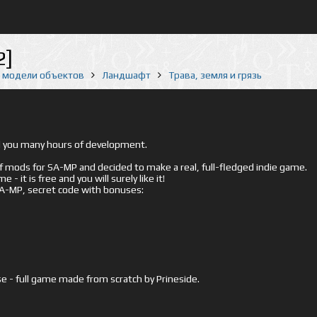
2]
е модели объектов
Ландшафт
Трава, земля и грязь
ed you many hours of development.
mods for SA-MP and decided to make a real, full-fledged indie game.
- it is free and you will surely like it!
 SA-MP, secret code with bonuses:
e - full game made from scratch by Prineside.