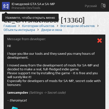
ID моделей GTA SA и SA-MP
Русский
Prineside DevTools
Нажмите, чтобы открыть меню
CE_CATshackdoor [13360]
Главная
Категории объектов
Все модели объектов
Объекты интерьера
Двери и окна
Message from developer:
Hi!
I hope you like our tools and they saved you many hours of
development.
I moved away from the development of mods for SA-MP and
decided to make a real, full-fledged indie game.
Please support me by installing the game - it is free and you
will surely like it!
Especially for developers of mods for SA-MP, secret code with
bonuses:
iamsampdev
(Settings -> Secret code)
-
therainycat