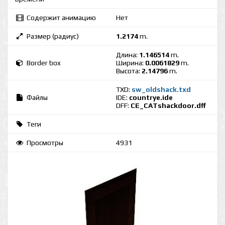
Содержит анимацию
Нет
Размер (радиус)
1.2174
m.
Длина:
1.146514
m.
Border box
Ширина:
0.0061829
m.
Высота:
2.14796
m.
TXD:
sw_oldshack.txd
Файлы
IDE:
countrye.ide
DFF:
CE_CATshackdoor.dff
Теги
Просмотры
4931