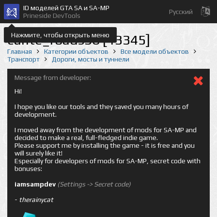
ID моделей GTA SA и SA-MP
Русский
Prineside DevTools
Нажмите, чтобы открыть меню
cunte_roads36 [13345]
Главная
Категории объектов
Все модели объектов
Транспорт
Дороги, мосты и туннели
Message from developer:
Hi!
I hope you like our tools and they saved you many hours of
development.
I moved away from the development of mods for SA-MP and
decided to make a real, full-fledged indie game.
Please support me by installing the game - it is free and you
will surely like it!
Especially for developers of mods for SA-MP, secret code with
bonuses:
iamsampdev
(Settings -> Secret code)
-
therainycat