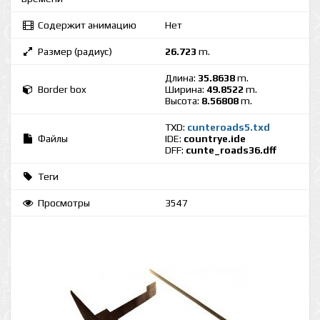
Содержит анимацию
Нет
Размер (радиус)
26.723
m.
Длина:
35.8638
m.
Border box
Ширина:
49.8522
m.
Высота:
8.56808
m.
TXD:
cunteroads5.txd
Файлы
IDE:
countrye.ide
DFF:
cunte_roads36.dff
Теги
Просмотры
3547