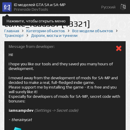
ID моделей GTA SA и SA-MP
Русский
Prineside DevTools
Нажмите, чтобы открыть меню
cunte_roads07 [13321]
Главная
Категории объектов
Все модели объектов
Транспорт
Дороги, мосты и туннели
Message from developer:
Hi!
I hope you like our tools and they saved you many hours of
development.
I moved away from the development of mods for SA-MP and
decided to make a real, full-fledged indie game.
Please support me by installing the game - it is free and you
will surely like it!
Especially for developers of mods for SA-MP, secret code with
bonuses:
iamsampdev
(Settings -> Secret code)
-
therainycat