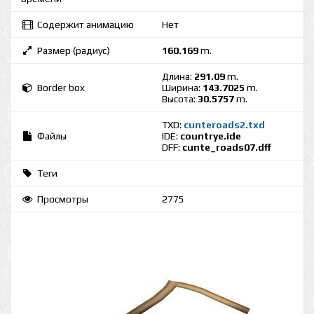
Содержит анимацию
Нет
Размер (радиус)
160.169
m.
Длина:
291.09
m.
Border box
Ширина:
143.7025
m.
Высота:
30.5757
m.
TXD:
cunteroads2.txd
Файлы
IDE:
countrye.ide
DFF:
cunte_roads07.dff
Теги
Просмотры
2775