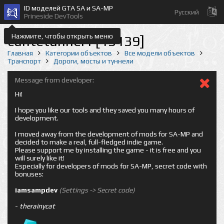
ID моделей GTA SA и SA-MP
Русский
Prineside DevTools
Нажмите, чтобы открыть меню
cuntetunnel1 [13139]
Главная
Категории объектов
Все модели объектов
Транспорт
Дороги, мосты и туннели
Message from developer:
Hi!
I hope you like our tools and they saved you many hours of
development.
I moved away from the development of mods for SA-MP and
decided to make a real, full-fledged indie game.
Please support me by installing the game - it is free and you
will surely like it!
Especially for developers of mods for SA-MP, secret code with
bonuses:
iamsampdev
(Settings -> Secret code)
-
therainycat