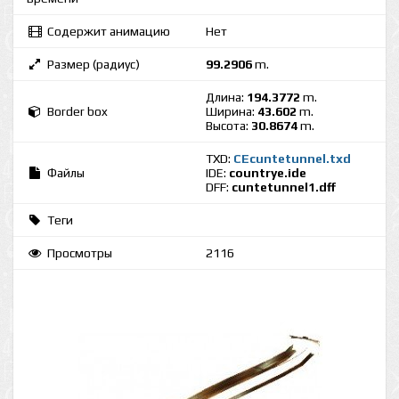
Содержит анимацию
Нет
Размер (радиус)
99.2906
m.
Длина:
194.3772
m.
Border box
Ширина:
43.602
m.
Высота:
30.8674
m.
TXD:
CEcuntetunnel.txd
Файлы
IDE:
countrye.ide
DFF:
cuntetunnel1.dff
Теги
Просмотры
2116