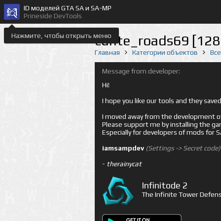
ID моделей GTA SA и SA-MP
Prineside DevTools
Нажмите, чтобы открыть меню
cunte_roads69 [128
Главная
Категории объектов
Вс
Message from developer:
Hi!
I hope you like our tools and they sav
I moved away from the development of 
Please support me by installing the game 
Especially for developers of mods for
iamsampdev
(Settings -> Secret code)
-
therainycat
Infinitode 2
The Infinite Tower Defens