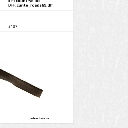
IDE:
countrye.ide
DFF:
cunte_roads69.dff
3107