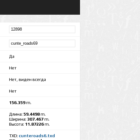
Да
Нет
Нет, виден всегда
Нет
156.359
m.
Длина:
59.4498
m.
Ширина:
307.467
m.
Высота:
11.87226
m.
TXD:
cunteroads6.txd