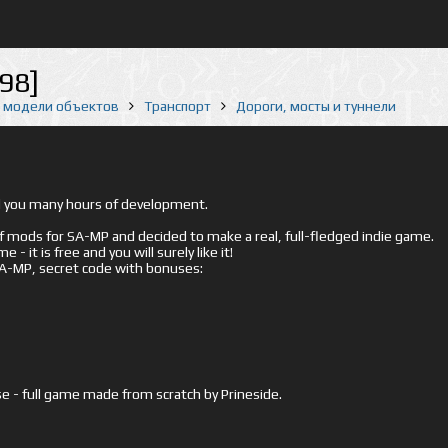
98]
е модели объектов
Транспорт
Дороги, мосты и туннели
ed you many hours of development.
mods for SA-MP and decided to make a real, full-fledged indie game.
- it is free and you will surely like it!
 SA-MP, secret code with bonuses:
e - full game made from scratch by Prineside.