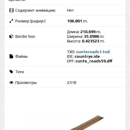
Содержит анимацию
Нет
Размер (радиус)
106.801
m.
Длина:
210.699
m.
Border box
Ширина:
35.0986
m.
Высота:
0.423523
m.
TXD:
cunteroads1.txd
Файлы
IDE:
countrye.ide
DFF:
cunte_roads59.dff
Теги
Просмотры
2318