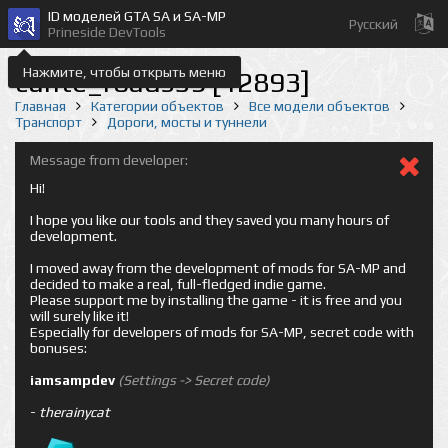
ID моделей GTA SA и SA-MP
Русский
Prineside DevTools
Нажмите, чтобы открыть меню
cunte_roads59 [12893]
Главная
Категории объектов
Все модели объектов
Транспорт
Дороги, мосты и туннели
Message from developer:
Hi!
I hope you like our tools and they saved you many hours of
development.
I moved away from the development of mods for SA-MP and
decided to make a real, full-fledged indie game.
Please support me by installing the game - it is free and you
will surely like it!
Especially for developers of mods for SA-MP, secret code with
bonuses:
iamsampdev
(Settings -> Secret code)
-
therainycat