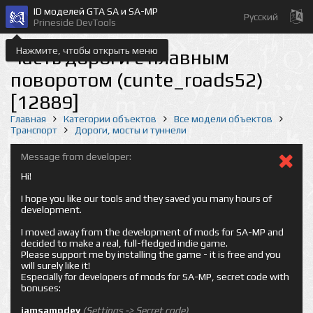
ID моделей GTA SA и SA-MP
Русский
Prineside DevTools
Нажмите, чтобы открыть меню
Часть дороги с плавным
поворотом (cunte_roads52)
[12889]
Главная
Категории объектов
Все модели объектов
Транспорт
Дороги, мосты и туннели
Message from developer:
Hi!
I hope you like our tools and they saved you many hours of
development.
I moved away from the development of mods for SA-MP and
decided to make a real, full-fledged indie game.
Please support me by installing the game - it is free and you
will surely like it!
Especially for developers of mods for SA-MP, secret code with
bonuses:
iamsampdev
(Settings -> Secret code)