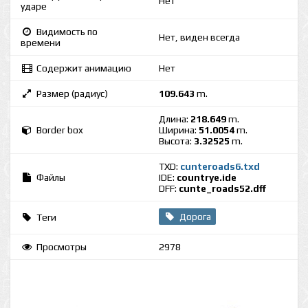
Нет
ударе
Видимость по
Нет, виден всегда
времени
Содержит анимацию
Нет
Размер (радиус)
109.643
m.
Длина:
218.649
m.
Border box
Ширина:
51.0054
m.
Высота:
3.32525
m.
TXD:
cunteroads6.txd
Файлы
IDE:
countrye.ide
DFF:
cunte_roads52.dff
Дорога
Теги
Просмотры
2978