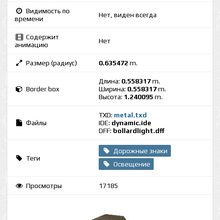
Видимость по
Нет, виден всегда
времени
Содержит
Нет
анимацию
Размер (радиус)
0.635472
m.
Длина:
0.558317
m.
Border box
Ширина:
0.558317
m.
Высота:
1.240095
m.
TXD:
metal.txd
Файлы
IDE:
dynamic.ide
DFF:
bollardlight.dff
Дорожные знаки
Теги
Освещение
Просмотры
17185