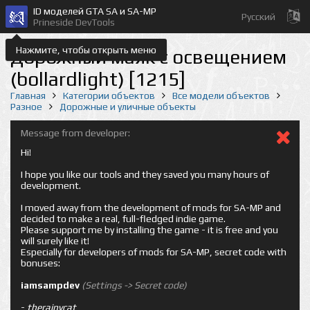
ID моделей GTA SA и SA-MP
Русский
Prineside DevTools
Нажмите, чтобы открыть меню
Дорожный маяк с освещением
(bollardlight) [1215]
Главная
Категории объектов
Все модели объектов
Разное
Дорожные и уличные объекты
Message from developer:
Hi!
I hope you like our tools and they saved you many hours of
development.
I moved away from the development of mods for SA-MP and
decided to make a real, full-fledged indie game.
Please support me by installing the game - it is free and you
will surely like it!
Especially for developers of mods for SA-MP, secret code with
bonuses:
iamsampdev
(Settings -> Secret code)
-
therainycat