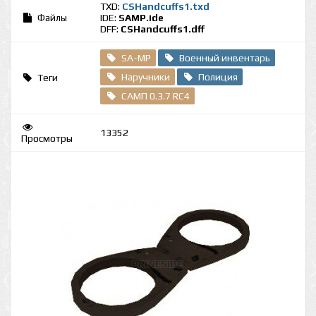
TXD:
CSHandcuffs1.txd
Файлы
IDE:
SAMP.ide
DFF:
CSHandcuffs1.dff
SA-MP
Военный инвентарь
Наручники
Полиция
Теги
САМП 0.3.7 RC4
13352
Просмотры