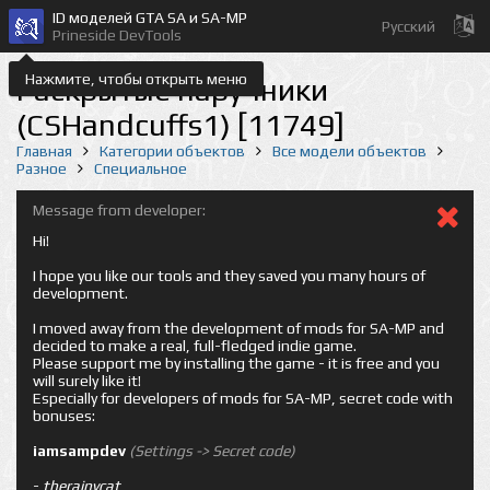
ID моделей GTA SA и SA-MP
Русский
Prineside DevTools
Нажмите, чтобы открыть меню
Раскрытые наручники
(CSHandcuffs1) [11749]
Главная
Категории объектов
Все модели объектов
Разное
Специальное
Message from developer:
Hi!
I hope you like our tools and they saved you many hours of
development.
I moved away from the development of mods for SA-MP and
decided to make a real, full-fledged indie game.
Please support me by installing the game - it is free and you
will surely like it!
Especially for developers of mods for SA-MP, secret code with
bonuses:
iamsampdev
(Settings -> Secret code)
-
therainycat