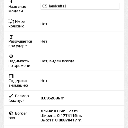
Название
модели
Имеет
Нет
колизию
Разрушается
Нет
при ударе
Видимость
Нет, виден всегда
по времени
Содержит
Нет
анимацию
Размер
0.0952686
m.
(радиус)
Длина:
0.0689377
m.
Border
Ширина:
0.1774116
m.
box
Высота:
0.00878417
m.