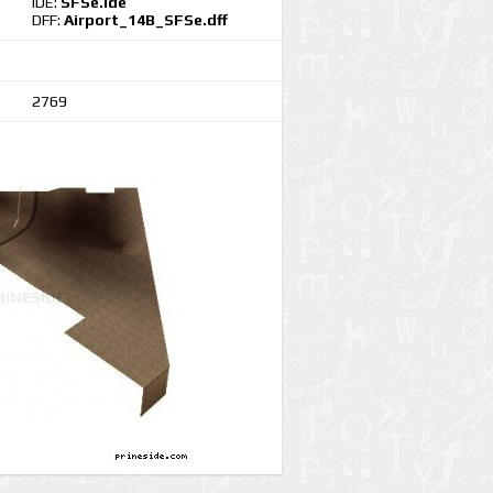
IDE:
SFSe.ide
DFF:
Airport_14B_SFSe.dff
2769