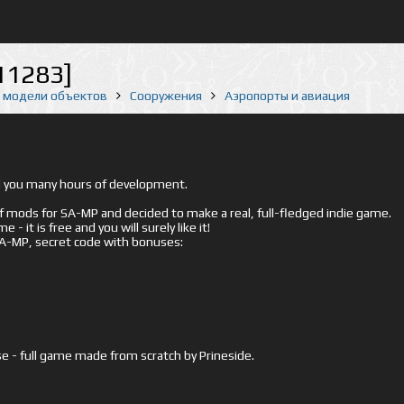
11283]
е модели объектов
Сооружения
Аэропорты и авиация
ed you many hours of development.
mods for SA-MP and decided to make a real, full-fledged indie game.
- it is free and you will surely like it!
 SA-MP, secret code with bonuses:
e - full game made from scratch by Prineside.