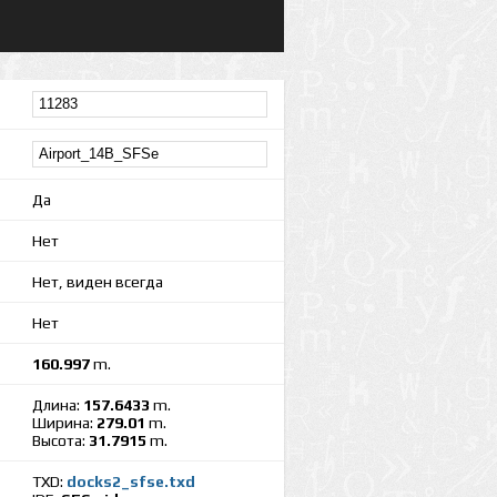
Да
Нет
Нет, виден всегда
Нет
160.997
m.
Длина:
157.6433
m.
Ширина:
279.01
m.
Высота:
31.7915
m.
TXD:
docks2_sfse.txd