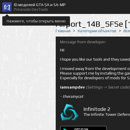
ID моделей GTA SA и SA-MP
Prineside DevTools
Нажмите, чтобы открыть меню
Airport_14B_SFSe [
Главная
Категории объектов
Вс
Message from developer:
Hi!
I hope you like our tools and they sav
I moved away from the development of 
Please support me by installing the game 
Especially for developers of mods for
iamsampdev
(Settings -> Secret code)
-
therainycat
Infinitode 2
The Infinite Tower Defens