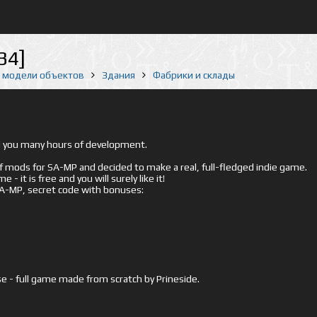
34]
е модели объектов
Здания
Фабрики и склады
ed you many hours of development.
mods for SA-MP and decided to make a real, full-fledged indie game.
- it is free and you will surely like it!
 SA-MP, secret code with bonuses:
e - full game made from scratch by Prineside.