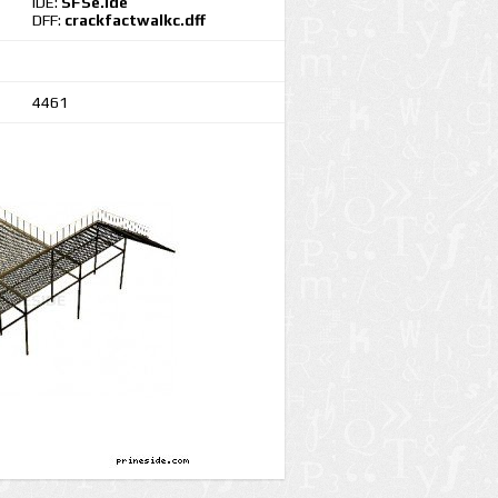
IDE:
SFSe.ide
DFF:
crackfactwalkc.dff
4461