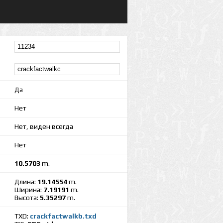
Да
Нет
Нет, виден всегда
Нет
10.5703
m.
Длина:
19.14554
m.
Ширина:
7.19191
m.
Высота:
5.35297
m.
TXD:
crackfactwalkb.txd