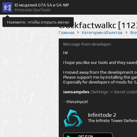
ID моделей GTA SA и SA-MP
Prineside DevTools
Нажмите, чтобы открыть меню
crackfactwalkc [112
Главная
Категории объектов
Вс
Message from developer:
Hi!
I hope you like our tools and they sav
I moved away from the development of 
Please support me by installing the game 
Especially for developers of mods for
iamsampdev
(Settings -> Secret code)
-
therainycat
Infinitode 2
The Infinite Tower Defens