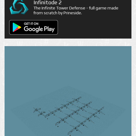
Infinitode 2
The Infinite Tower Defense - full game made
from scratch by Prineside.