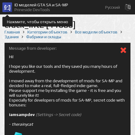
ID моделей GTA SA и SA-MP
Русский
Prineside DevTools
Нажмите, чтобы открыть меню
crack_int2 [11086]
Главная
Категории объектов
Все модели объектов
Здания
Фабрики и склады
Message from developer:
Hi!
I hope you like our tools and they saved you many hours of
development.
I moved away from the development of mods for SA-MP and
decided to make a real, full-fledged indie game.
Please support me by installing the game - it is free and you
will surely like it!
Especially for developers of mods for SA-MP, secret code with
bonuses:
iamsampdev
(Settings -> Secret code)
-
therainycat