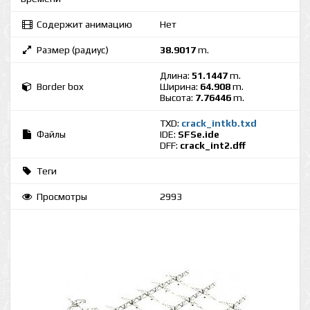
Содержит анимацию
Нет
Размер (радиус)
38.9017
m.
Длина:
51.1447
m.
Border box
Ширина:
64.908
m.
Высота:
7.76446
m.
TXD:
crack_intkb.txd
Файлы
IDE:
SFSe.ide
DFF:
crack_int2.dff
Теги
Просмотры
2993