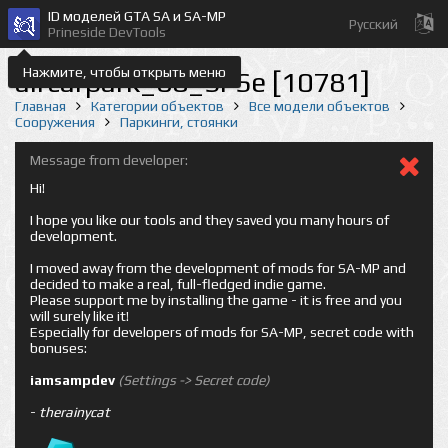
ID моделей GTA SA и SA-MP
Русский
Prineside DevTools
Нажмите, чтобы открыть меню
aircarpark_08_SFSe [10781]
Главная
Категории объектов
Все модели объектов
Сооружения
Паркинги, стоянки
Message from developer:
Hi!
I hope you like our tools and they saved you many hours of
development.
I moved away from the development of mods for SA-MP and
decided to make a real, full-fledged indie game.
Please support me by installing the game - it is free and you
will surely like it!
Especially for developers of mods for SA-MP, secret code with
bonuses:
iamsampdev
(Settings -> Secret code)
-
therainycat