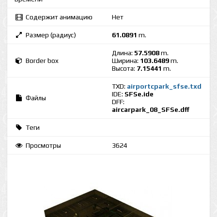
Содержит анимацию
Нет
Размер (радиус)
61.0891
m.
Длина:
57.5908
m.
Border box
Ширина:
103.6489
m.
Высота:
7.15441
m.
TXD:
airportcpark_sfse.txd
IDE:
SFSe.ide
Файлы
DFF:
aircarpark_08_SFSe.dff
Теги
Просмотры
3624