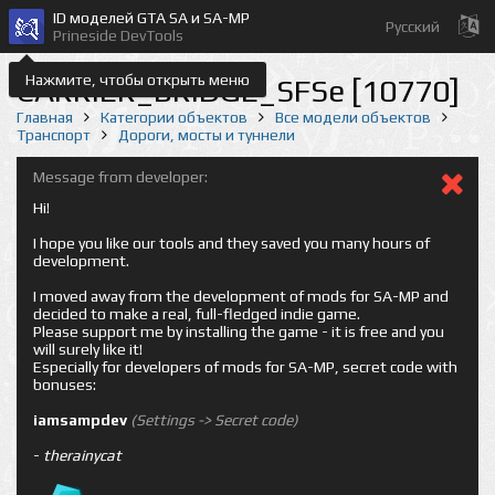
ID моделей GTA SA и SA-MP
Русский
Prineside DevTools
Нажмите, чтобы открыть меню
CARRIER_BRIDGE_SFSe [10770]
Главная
Категории объектов
Все модели объектов
Транспорт
Дороги, мосты и туннели
Message from developer:
Hi!
I hope you like our tools and they saved you many hours of
development.
I moved away from the development of mods for SA-MP and
decided to make a real, full-fledged indie game.
Please support me by installing the game - it is free and you
will surely like it!
Especially for developers of mods for SA-MP, secret code with
bonuses:
iamsampdev
(Settings -> Secret code)
-
therainycat