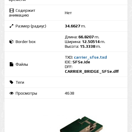
Содержит
Нет
анимацию
Размер (радиус)
34.6627
m.
Длина:
66.8207
m.
Border box
Ширина:
12.50514
m.
Высота:
15.3338
m.
TXD:
carrier_sfse.txd
IDE:
SFSe.ide
Файлы
DFF:
CARRIER_BRIDGE_SFSe.dff
Теги
Просмотры
4638