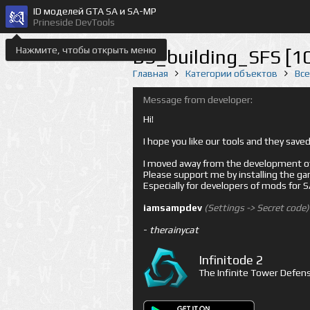
ID моделей GTA SA и SA-MP
Prineside DevTools
Нажмите, чтобы открыть меню
BS_building_SFS [1
Главная
Категории объектов
Вс
Message from developer:
Hi!
I hope you like our tools and they sav
I moved away from the development of 
Please support me by installing the game 
Especially for developers of mods for
iamsampdev
(Settings -> Secret code)
-
therainycat
Infinitode 2
The Infinite Tower Defens