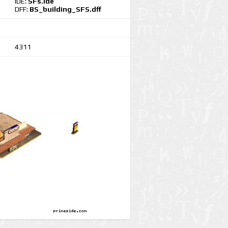
IDE:
SFs.ide
DFF:
BS_building_SFS.dff
4311