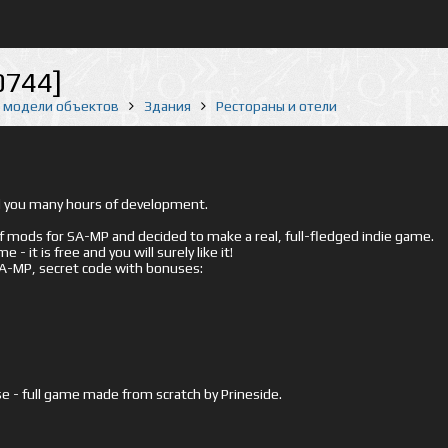
0744]
е модели объектов
Здания
Рестораны и отели
ed you many hours of development.
mods for SA-MP and decided to make a real, full-fledged indie game.
- it is free and you will surely like it!
 SA-MP, secret code with bonuses:
e - full game made from scratch by Prineside.