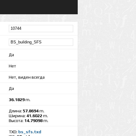
Да
Нет
Нет, виден всегда
Да
36.1829
m.
Длина:
57.8694
m.
Ширина:
41.6022
m.
Высота:
14.79098
m.
TXD:
bs_sfs.txd