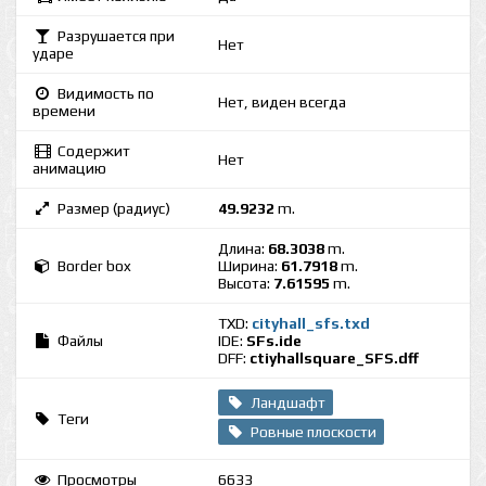
Разрушается при
Нет
ударе
Видимость по
Нет, виден всегда
времени
Содержит
Нет
анимацию
Размер (радиус)
49.9232
m.
Длина:
68.3038
m.
Border box
Ширина:
61.7918
m.
Высота:
7.61595
m.
TXD:
cityhall_sfs.txd
Файлы
IDE:
SFs.ide
DFF:
ctiyhallsquare_SFS.dff
Ландшафт
Теги
Ровные плоскости
Просмотры
6633