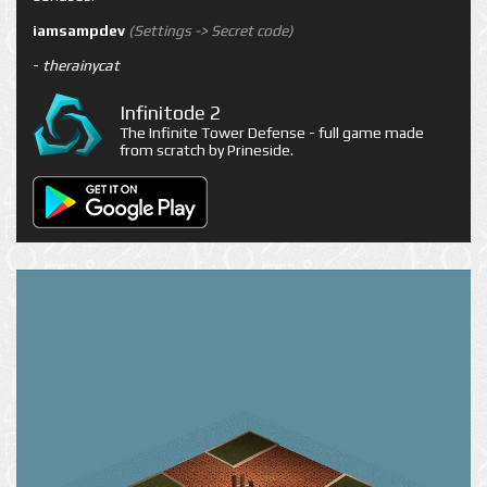
iamsampdev
(Settings -> Secret code)
-
therainycat
Infinitode 2
The Infinite Tower Defense - full game made
from scratch by Prineside.