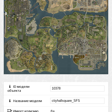
ID модели
объекта
Название модели
Имеет колизию
Да