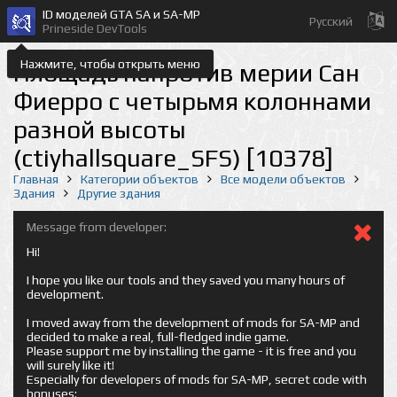
ID моделей GTA SA и SA-MP
Русский
Prineside DevTools
Нажмите, чтобы открыть меню
Площадь напротив мерии Сан
Фиерро с четырьмя колоннами
разной высоты
(ctiyhallsquare_SFS) [10378]
Главная
Категории объектов
Все модели объектов
Здания
Другие здания
Message from developer:
Hi!
I hope you like our tools and they saved you many hours of
development.
I moved away from the development of mods for SA-MP and
decided to make a real, full-fledged indie game.
Please support me by installing the game - it is free and you
will surely like it!
Especially for developers of mods for SA-MP, secret code with
bonuses: