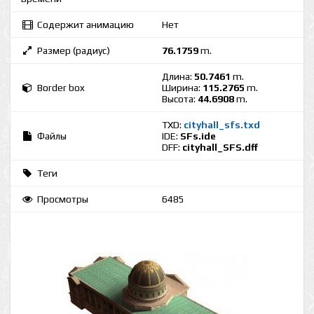
Содержит анимацию
Нет
Размер (радиус)
76.1759
m.
Длина:
50.7461
m.
Border box
Ширина:
115.2765
m.
Высота:
44.6908
m.
TXD:
cityhall_sfs.txd
Файлы
IDE:
SFs.ide
DFF:
cityhall_SFS.dff
Теги
Просмотры
6485