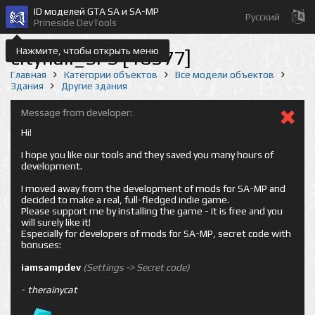
ID моделей GTA SA и SA-MP
Русский
Prineside DevTools
Нажмите, чтобы открыть меню
cityhall_SFS [10377]
Главная
Категории объектов
Все модели объектов
Здания
Другие здания
Message from developer:
Hi!
I hope you like our tools and they saved you many hours of
development.
I moved away from the development of mods for SA-MP and
decided to make a real, full-fledged indie game.
Please support me by installing the game - it is free and you
will surely like it!
Especially for developers of mods for SA-MP, secret code with
bonuses:
iamsampdev
(Settings -> Secret code)
-
therainycat